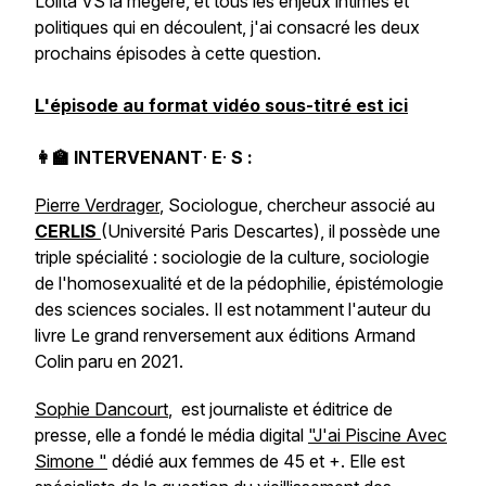
Lolita VS la mégère, et tous les enjeux intimes et
politiques qui en découlent, j'ai consacré les deux
prochains épisodes à cette question.
L'épisode au format vidéo sous-titré est ici
👩‍🏫 INTERVENANT
·
E
·
S :
Pierre Verdrager
, Sociologue, chercheur associé au
CERLIS
(Université Paris Descartes), il possède une
triple spécialité : sociologie de la culture, sociologie
de l'homosexualité et de la pédophilie, épistémologie
des sciences sociales. Il est notamment l'auteur du
livre
Le grand renversement
aux éditions Armand
Colin paru en 2021.
Sophie Dancourt
, est journaliste et éditrice de
presse, elle a fondé le média digital
"J'ai Piscine Avec
Simone "
dédié aux femmes de 45 et +. Elle est