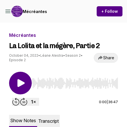
+ Follow
Mécréantes
Mécréantes
La Lolita et la mégère, Partie 2
October 04, 2022
•
Léane Alestra
•
Season 2
•
Share
Episode 2
Use Left/Right to seek, Home/End to jump to st
0:00
|
36:47
Show Notes
Transcript