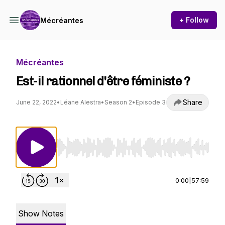
+ Follow
Mécréantes
Mécréantes
Est-il rationnel d'être féministe ?
Share
June 22, 2022
•
Léane Alestra
•
Season 2
•
Episode 3
Use Left/Right to seek, Home/End to jump to st
0:00
|
57:59
Show Notes